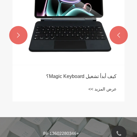


كيف أبدأ تشغيل Magic Keyboard؟
عرض المزيد >>
+86-13602280346