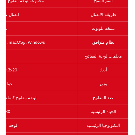
اسم المنتج
مجموعة لوحة مفاتيح وماو
طريقة الاتصال
اتصال لاسل
نسخة بلوتوث
بلوتوث
نظام متوافق
Windows، وmacOS، وAndroid، وiOS، وما إلى ذلك.)
معلمات لوحة المفاتيح
أبعاد
.4x120.3x20
وزن
حوالي 470 جرام
عدد المفاتيح
لوحة مفاتيح كاملة الحجم: ح
الحياة الرئيسية
30 مليون مرة
التكنولوجيا الرئيسية
لوحة المفا