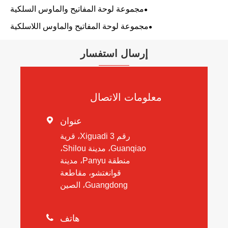
مجموعة لوحة المفاتيح والماوس السلكية
مجموعة لوحة المفاتيح والماوس اللاسلكية
إرسال استفسار
معلومات الاتصال
عنوان

رقم 3 Xiguadi، قرية
Guanqiao، مدينة Shilou،
منطقة Panyu، مدينة
قوانغتشو، مقاطعة
Guangdong، الصين
هاتف
