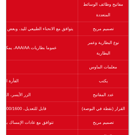
مفاتيح وظائف الوسائط
ي
المتعددة
تصميم مريح
يتوافق مع الانحناء الطبيعي لليد، وبعض المن
نوع البطارية وعمر
عموما بطاريات AAA/AA، يمكن أن يصل عمر البطارية إلى عدة أشهر
البطارية
معلمات الماوس
يكتب
الفأرة الضو
عدد المفاتيح
الزر الأيسر، الزر 
القرار (نقطة في البوصة)
قابل للتعديل، 800/1200/1600 نقطة لكل بوصة أو أعلى
تصميم مريح
تتوافق مع عادات الإمساك باليد،