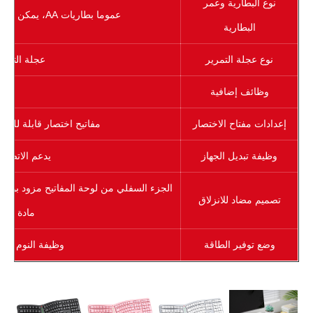
نوع البطارية وعمر
عموما بطاريات AA، يمكن أن يصل عمر البطارية إلى عدة أشهر
البطارية
نوع عجلة التمرير
عجلة التمري
وظائف إضافية
إعدادات مفتاح الاختصار
مفاتيح اختصار قابلة للت
وظيفة تبديل الجهاز
يدعم الاتصال
الجزء السفلي من لوحة المفاتيح مزود بوس
تصميم مضاد للانزلاق
مادة مضاد
وضع توفير الطاقة
وظيفة النوم التل