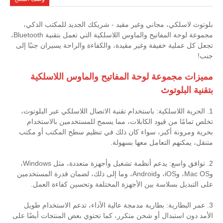
بلوتوث لاسلكي، مجاني وغير مقيد - شريكك الجديد للمكتب الذكي،
مجموعة لوحة المفاتيح والماوس اللاسلكية التي تعمل بتقنية Bluetooth،
تجعل كل عملية خفيفة وغير مقيدة، والكفاءة والراحة يسيران جنبًا إلى
جنب!
مميزات مجموعة لوحة المفاتيح والماوس اللاسلكية
بتقنية البلوتوث
1. الحرية اللاسلكية: باستخدام تقنية الاتصال اللاسلكي عبر البلوتوث،
تخلص تمامًا من قيود الكابلات، مما يسمح للمستخدمين بالاستخدام
بحرية ومرونة أكبر، سواء كان ذلك في تنظيم سطح المكتب أو مكتب
متنقل، يمكنهم التعامل معها بسهولة.
2. توافق واسع: يدعم أنظمة تشغيل وأجهزة متعددة، مثل Windows،
وMac OS، وiOS، وAndroid، وما إلى ذلك، لضمان قدرة المستخدمين
على التبديل بسلاسة بين الأجهزة المختلفة وتحسين كفاءة العمل.
3. عمر البطارية: بطارية مدمجة عالية الأداء، تدعم الاستخدام طويل
الأمد دون استبدال أو شحن متكرر، كما تحتوي بعض المنتجات أيضًا على