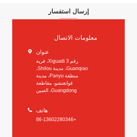
إرسال استفسار
معلومات الاتصال
عنوان

رقم 3 Xiguadi، قرية
Guanqiao، مدينة Shilou،
منطقة Panyu، مدينة
قوانغتشو، مقاطعة
Guangdong، الصين
هاتف

+86-13602280346