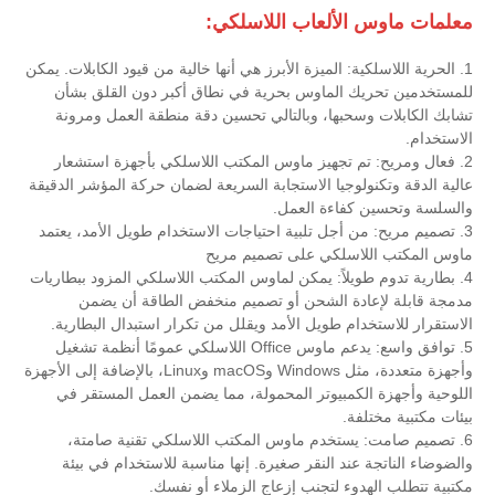
معلمات ماوس الألعاب اللاسلكي:
1. الحرية اللاسلكية: الميزة الأبرز هي أنها خالية من قيود الكابلات. يمكن
للمستخدمين تحريك الماوس بحرية في نطاق أكبر دون القلق بشأن
تشابك الكابلات وسحبها، وبالتالي تحسين دقة منطقة العمل ومرونة
الاستخدام.
2. فعال ومريح: تم تجهيز ماوس المكتب اللاسلكي بأجهزة استشعار
عالية الدقة وتكنولوجيا الاستجابة السريعة لضمان حركة المؤشر الدقيقة
والسلسة وتحسين كفاءة العمل.
3. تصميم مريح: من أجل تلبية احتياجات الاستخدام طويل الأمد، يعتمد
ماوس المكتب اللاسلكي على تصميم مريح
4. بطارية تدوم طويلاً: يمكن لماوس المكتب اللاسلكي المزود ببطاريات
مدمجة قابلة لإعادة الشحن أو تصميم منخفض الطاقة أن يضمن
الاستقرار للاستخدام طويل الأمد ويقلل من تكرار استبدال البطارية.
5. توافق واسع: يدعم ماوس Office اللاسلكي عمومًا أنظمة تشغيل
وأجهزة متعددة، مثل Windows وmacOS وLinux، بالإضافة إلى الأجهزة
اللوحية وأجهزة الكمبيوتر المحمولة، مما يضمن العمل المستقر في
بيئات مكتبية مختلفة.
6. تصميم صامت: يستخدم ماوس المكتب اللاسلكي تقنية صامتة،
والضوضاء الناتجة عند النقر صغيرة. إنها مناسبة للاستخدام في بيئة
مكتبية تتطلب الهدوء لتجنب إزعاج الزملاء أو نفسك.