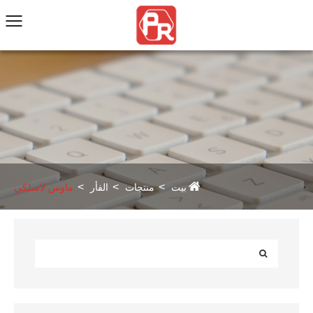
بيت
منتجات
الفأر
ماوس لاسلكي