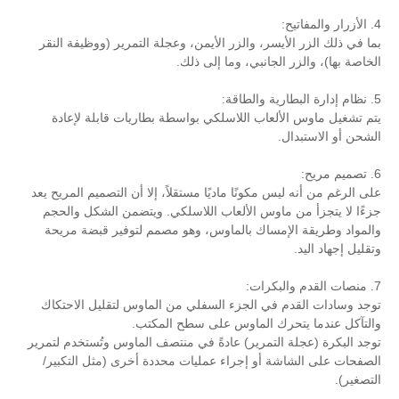
4. الأزرار والمفاتيح:
بما في ذلك الزر الأيسر، والزر الأيمن، وعجلة التمرير (ووظيفة النقر
الخاصة بها)، والزر الجانبي، وما إلى ذلك.
5. نظام إدارة البطارية والطاقة:
يتم تشغيل ماوس الألعاب اللاسلكي بواسطة بطاريات قابلة لإعادة
الشحن أو الاستبدال.
6. تصميم مريح:
على الرغم من أنه ليس مكونًا ماديًا مستقلاً، إلا أن التصميم المريح يعد
جزءًا لا يتجزأ من ماوس الألعاب اللاسلكي. ويتضمن الشكل والحجم
والمواد وطريقة الإمساك بالماوس، وهو مصمم لتوفير قبضة مريحة
وتقليل إجهاد اليد.
7. منصات القدم والبكرات:
توجد وسادات القدم في الجزء السفلي من الماوس لتقليل الاحتكاك
والتآكل عندما يتحرك الماوس على سطح المكتب.
توجد البكرة (عجلة التمرير) عادةً في منتصف الماوس وتُستخدم لتمرير
الصفحات على الشاشة أو إجراء عمليات محددة أخرى (مثل التكبير/
التصغير).