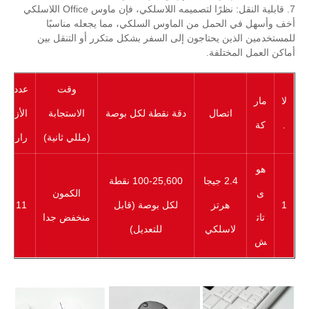
7. قابلية النقل: نظرًا لتصميمه اللاسلكي، فإن ماوس Office اللاسلكي
أخف وأسهل في الحمل من الماوس السلكي، مما يجعله مناسبًا
للمستخدمين الذين يحتاجون إلى السفر بشكل متكرر أو التنقل بين
أماكن العمل المختلفة.
وقت
عدد
لا
مار
اتصال
دقة نقطة لكل بوصة
الاستجابة
الأز
.
كة
(مللي ثانية)
رار
هو
2.4 جيجا
100-25,600 نقطة
ى
الكمون
1
هرتز
لكل بوصة (قابل
11
تات
منخفض جدا
لاسلكي
للتعديل)
ش