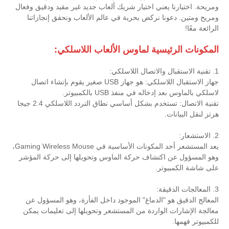
ومريحة. اختيارنا يعني اختيار شريك ألعاب جديد غير مقيد ودقيق وفعال
ومريح ومتين. دعونا نركض بحرية في عالم الألعاب ونحقق إنجازاتنا
الرائعة معًا!
المكونات الرئيسية لماوس الألعاب اللاسلكي:
1. تقنية الاستقبال والاتصال اللاسلكي:
جهاز الاستقبال اللاسلكي: هو جهاز USB صغير يقوم بإنشاء اتصال
لاسلكي بالماوس بعد إدخاله في منفذ USB بالكمبيوتر.
تقنية الاتصال: تستخدم بشكل أساسي نطاق التردد اللاسلكي 2.4 جيجا
هرتز لنقل البيانات.
2. الاستشعار:
يعد المستشعر أحد المكونات الأساسية في Gaming Wireless Mouse،
وهو المسؤول عن اكتشاف حركة الماوس وتحويلها إلى حركة المؤشر
على شاشة الكمبيوتر.
3. المعالجات الدقيقة:
المعالج الدقيق هو "الدماغ" الموجود داخل الفأرة، وهو المسؤول عن
معالجة الإشارات الواردة من المستشعر وتحويلها إلى تعليمات يمكن
للكمبيوتر فهمها.