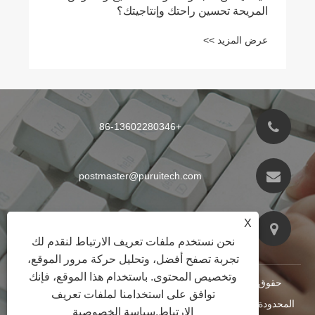
المريحة تحسين راحتك وإنتاجيتك؟
عرض المزيد >>
+86-13602280346
postmaster@puruitech.com
رقم 3 Xiguadi، قرية Guanqiao، مدينة Shilou، منطقة
X
Panyu، مدينة قوانغتشو، مقاطعة Guangdong، الصين
نحن نستخدم ملفات تعريف الارتباط لنقدم لك
تجربة تصفح أفضل، وتحليل حركة مرور الموقع،
وتخصيص المحتوى. باستخدام هذا الموقع، فإنك
حقوق الطبع والنشر © 2024 شركة قوانغتشو بوريو للتكنولوجيا
توافق على استخدامنا لملفات تعريف
المحدودة. جميع الحقوق محفوظة.
|
RSS
|
Sitemap
|
Links
الارتباط.
سياسة الخصوصية