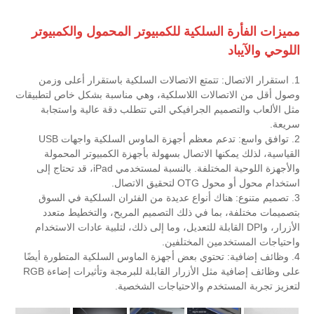
مميزات الفأرة السلكية للكمبيوتر المحمول والكمبيوتر
اللوحي والآيباد
1. استقرار الاتصال: تتمتع الاتصالات السلكية باستقرار أعلى وزمن
وصول أقل من الاتصالات اللاسلكية، وهي مناسبة بشكل خاص لتطبيقات
مثل الألعاب والتصميم الجرافيكي التي تتطلب دقة عالية واستجابة
سريعة.
2. توافق واسع: تدعم معظم أجهزة الماوس السلكية واجهات USB
القياسية، لذلك يمكنها الاتصال بسهولة بأجهزة الكمبيوتر المحمولة
والأجهزة اللوحية المختلفة. بالنسبة لمستخدمي iPad، قد تحتاج إلى
استخدام محول أو محول OTG لتحقيق الاتصال.
3. تصميم متنوع: هناك أنواع عديدة من الفئران السلكية في السوق
بتصميمات مختلفة، بما في ذلك التصميم المريح، والتخطيط متعدد
الأزرار، وDPI القابلة للتعديل، وما إلى ذلك، لتلبية عادات الاستخدام
واحتياجات المستخدمين المختلفين.
4. وظائف إضافية: تحتوي بعض أجهزة الماوس السلكية المتطورة أيضًا
على وظائف إضافية مثل الأزرار القابلة للبرمجة وتأثيرات إضاءة RGB
لتعزيز تجربة المستخدم والاحتياجات الشخصية.