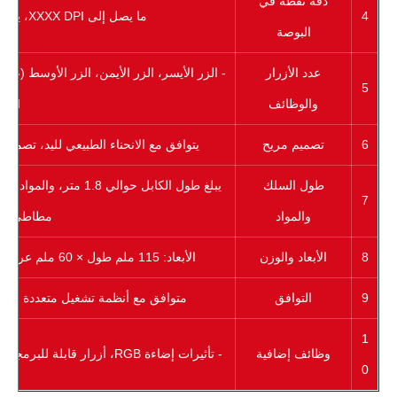
دقة نقطة في
4
ما يصل إلى XXXX DPI، يدعم مستويات متعددة من التعديل
البوصة
عدد الأزرار
- الزر الأيسر، الزر الأيمن، الزر الأوسط (عجل
5
والوظائف
DPI، إلخ.
6
تصميم مريح
يتوافق مع الانحناء الطبيعي لليد، تصميم
طول السلك
يبلغ طول الكابل حوالي 
7
والمواد
مطاطي لتعز
8
الأبعاد والوزن
الأبعاد: 115 ملم طول × 60 ملم عرض × 28 ملم ارتفاع الوزن: حوالي 58 جرام
9
التوافق
متوافق مع أنظمة تشغيل متعددة مثل indows/macOS/iPadOS/Android
1
وظائف إضافية
- تأثيرات إضاءة RGB، أزرار قابلة للبرمجة، وضع توفير الطاقة، مستشعر عالي الدقة، إلخ.
0