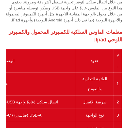
من خلال اتصال سلكي لتوفير تجربة تشغيل أكثر دقة ومرونة. يحتوي
هذا النوع من الماوس عادةً على واجهة USB ويمكن توصيله مباشرة أو
من خلال محول بالواجهة المقابلة للأجهزة مثل أجهزة الكمبيوتر المحمولة
والأجهزة اللوحية (بما في ذلك أجهزة Android اللوحية) وأجهزة iPad.
معلمات الماوس السلكية للكمبيوتر المحمول والكمبيوتر
اللوحي Ipad:
لا
حدود
الوصف/ال
.
العلامة التجارية
1
هوى 
والنموذج
2
طريقة الاتصال
اتصال سلكي (عادةً واجهة USB، وبعض أجهزة iPad تتطلب محول OTG)
3
نوع الواجهة
USB-A (قياسي) / USB-C (بعض الموديلات الجديدة)