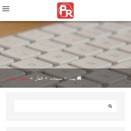
بيت
منتجات
الفأر
ماوس سلكي