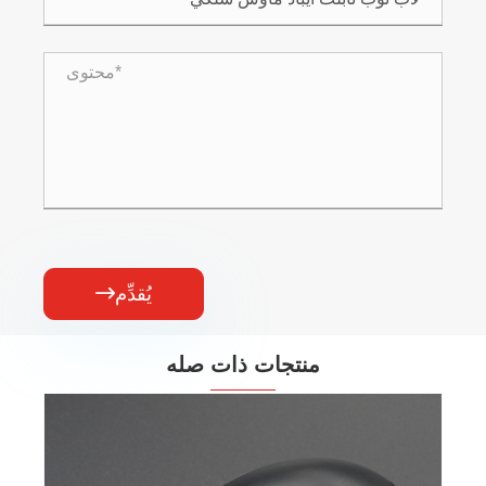
يُقدِّم

منتجات ذات صله