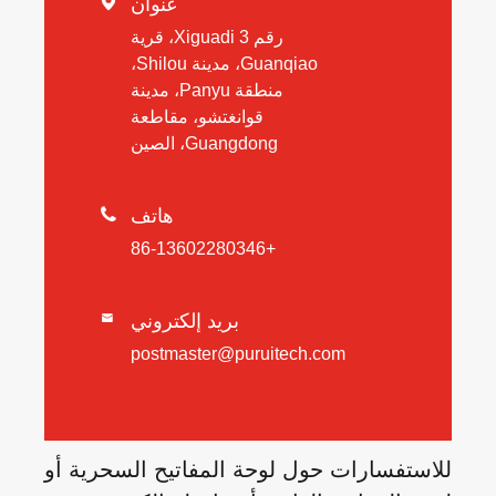
عنوان

رقم 3 Xiguadi، قرية
Guanqiao، مدينة Shilou،
منطقة Panyu، مدينة
قوانغتشو، مقاطعة
Guangdong، الصين
هاتف

+86-13602280346
بريد إلكتروني

postmaster@puruitech.com
للاستفسارات حول لوحة المفاتيح السحرية أو